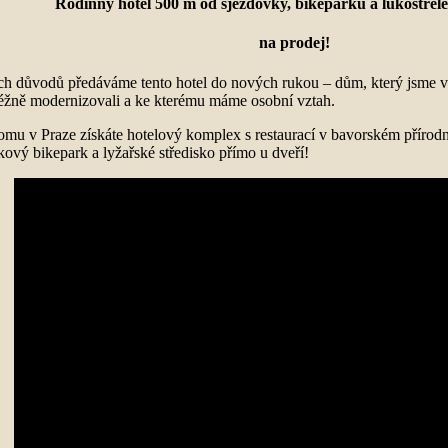
Rodinný hotel 500 m od sjezdovky, bikeparku a lukostřel
na prodej!
ch důvodů předáváme tento hotel do nových rukou – dům, který jsme ví
béžně modernizovali a ke kterému máme osobní vztah.
mu v Praze získáte hotelový komplex s restaurací v bavorském přírodní
kový bikepark a lyžařské středisko přímo u dveří!