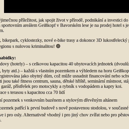
jimečnou příležitost, jak spojit život v přírodě, podnikání a investici 
 sportovním areálem Geißkopf v Bavorském lese je na prodej hotel s 
em.
 bikepark, cyklostezky, nové e-bike trasy a dokonce 3D lukostřelecký pa
egionu s nulovou kriminalitou! 🟢
nabídky:
ovy (hotely) – s celkovou kapacitou 40 ubytovacích jednotek (dvoulů
, byty atd.) – každá s vlastním pozemkem a výhledem na horu Geißkop
registrována jako obytný dům, což může usnadnit financování nebo schv
i jsou také fitness centrum, sauna, dětské hřiště, seminární místnost, stá
, garáž, přístřešek pro motocykly a rybník s vodopádem a kapry koi.
ace s terasou s kapacitou cca 70 lidí
ní pozemek s venkovním bazénem a stylovým dřevěným altánem
ozemek patřící k první budově s nově postavenou stodolou, v současné
ve i pro osly. Alternativně vhodný i pro jiný chov zvířat nebo pro pěst
.