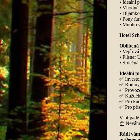
• Ideální 
• Vhodné p
• 18jamkov
• Pony far
• Mnoho vý
Hotel Sch
Oblíbená 
• Vepřová 
• Pilsner 
• Srdečná 
Ideální p
✅ Investo
✅ Rodiny, 
✅ Provozo
✅ Každého
✅ Pro kuch
✅ Pro příz
V případě
📩 Neváhej
Rádi vám 
pošleme p