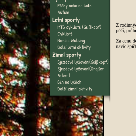
Pěšky nebo na kole
Autem
Letní sporty
Z rodinný
MTB cyklisté (Geißkopf)
péčí, prů
Cyklisté
Nordic Walking
Za cenu do
navíc špič
Další letní aktivity
Zimní sporty
Sjezdové lyžování(Geißkopf)
Sjezdové lyžování(Großer
Arber)
Běh na lyžích
Další zimní aktivity