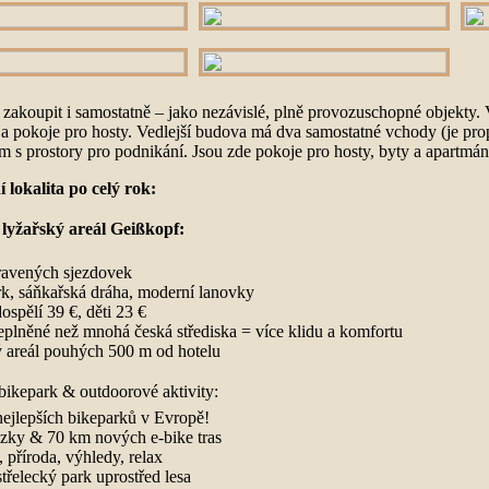
 zakoupit i samostatně – jako nezávislé, plně provozuschopné objekty.
 a pokoje pro hosty. Vedlejší budova má dva samostatné vchody (je pro
 s prostory pro podnikání. Jsou zde pokoje pro hosty, byty a apartmán
 lokalita po celý rok:
lyžařský areál Geißkopf:
ravených sjezdovek
k, sáňkařská dráha, moderní lanovky
dospělí 39 €, děti 23 €
plněné než mnohá česká střediska = více klidu a komfortu
ý areál pouhých 500 m od hotelu
bikepark & outdoorové aktivity:
nejlepších bikeparků v Evropě!
ezky & 70 km nových e-bike tras
, příroda, výhledy, relax
třelecký park uprostřed lesa