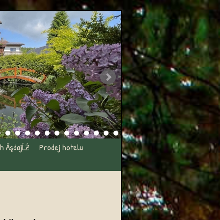
h ĂşdajĹŻ
Prodej hotelu