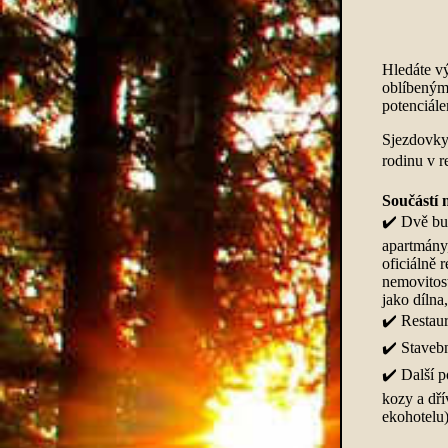
Hledáte vý
oblíbeným
potenciál
Sjezdovky,
rodinu v r
Součástí 
✔️ Dvě bud
apartmány
oficiálně 
nemovitost
jako dílna
✔️ Restaur
✔️ Staveb
✔️ Další p
kozy a dří
ekohotelu)