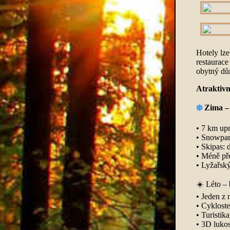
Hotely lze
restaurace
obytný dům
Atraktivní
❄️
Zima – 
• 7 km up
• Snowpar
• Skipas: 
• Méně pře
• Lyžařsk
☀️ Léto – 
• Jeden z 
• Cyklost
• Turistika
• 3D lukos