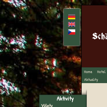
ď»ż
Home
Hotel
Aktuality
Aktivity
Výlety