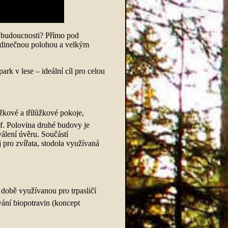
do budoucnosti? Přímo pod
jedinečnou polohou a velkým
rk v lese – ideální cíl pro celou
žkové a třílůžkové pokoje,
f. Polovina druhé budovy je
álení úvěru. Součástí
j pro zvířata, stodola využívaná
 době využívanou pro trpasličí
ování biopotravin (koncept