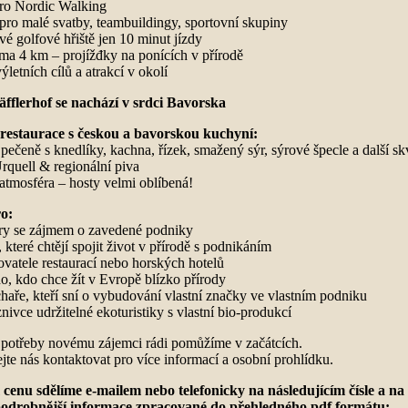
pro Nordic Walking
ro malé svatby, teambuildingy, sportovní skupiny
é golfové hřiště jen 10 minut jízdy
ma 4 km – projížđky na ponících v přírodě
letních cílů a atrakcí v okolí
äfflerhof se nachází v srdci Bavorska
restaurace s českou a bavorskou kuchyní:
pečeně s knedlíky, kachna, řízek, smažený sýr, sýrové špecle a další s
Urquell & regionální piva
atmosféra – hosty velmi oblíbená!
ro:
ry se zájmem o zavedené podniky
které chtějí spojit život v přírodě s podnikáním
vatele restaurací nebo horských hotelů
, kdo chce žít v Evropě blízko přírody
aře, kteří sní o vybudování vlastní značky ve vlastním podniku
nivce udržitelné ekoturistiky s vlastní bio-produkcí
 potřeby novému zájemci rádi pomůžíme v začátcích.
te nás kontaktovat pro více informací a osobní prohlídku.
cenu sdělíme e-mailem nebo telefonicky na následujícím čísle a
odrobnější informace zpracované do přehledného pdf formátu: